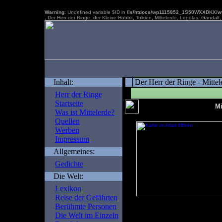
Warning
: Undefined variable $ID in
/is/htdocs/wp1115852_1S50WXXDKX/www
, Der Herr der Ringe, der Kleine Hobbit, Tolkien, Mittelerde, Legolas, Gandal
Inhalt:
Der Herr der Ringe - Mittel
Herr der Ringe
Startseite
Mi
Was ist Mittelerde?
Quellen
Werben
Impressum
Allgemeines:
Gedichte
Die Welt:
Lexikon
Reise der Gefährten
im Atlas zeigen
Berühmte Personen
Die Welt im Einzeln