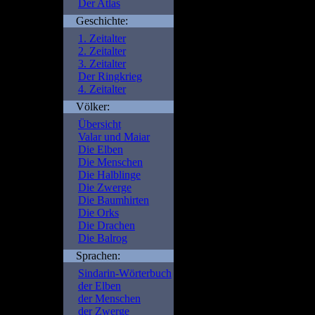
Der Atlas
Geschichte:
Fatal error
: Uncaught Err
1. Zeitalter
/is/htdocs/wp1115852_1
2. Zeitalter
portal.de/beschreibung.p
3. Zeitalter
/is/htdocs/wp1115852_1S
Der Ringkrieg
include() #1 {main} thro
4. Zeitalter
portal.de/beschreibung.
Völker:
Übersicht
Valar und Maiar
Die Elben
Die Menschen
Die Halblinge
Die Zwerge
Die Baumhirten
Die Orks
Die Drachen
Die Balrog
Sprachen:
Sindarin-Wörterbuch
der Elben
der Menschen
der Zwerge