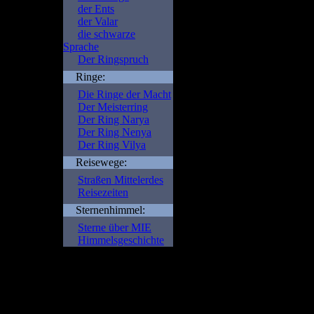
der Ents
der Valar
die schwarze
Sprache
Der Ringspruch
Ringe:
Die Ringe der Macht
Der Meisterring
Der Ring Narya
Der Ring Nenya
Der Ring Vilya
Reisewege:
Straßen Mittelerdes
Reisezeiten
Sternenhimmel:
Sterne über MIE
Himmelsgeschichte