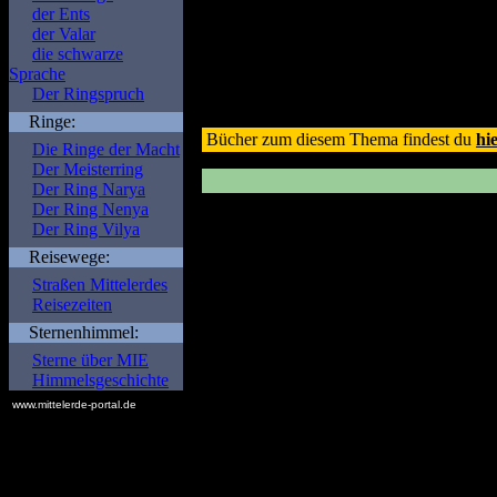
der Ents
Zurück
der Valar
die schwarze
Sprache
Der Ringspruch
Ringe:
Bücher zum diesem Thema findest du
hi
Die Ringe der Macht
Der Meisterring
Der Ring Narya
Der Ring Nenya
Der Ring Vilya
Reisewege:
Straßen Mittelerdes
Reisezeiten
Sternenhimmel:
Sterne über MIE
Himmelsgeschichte
www.mittelerde-portal.de