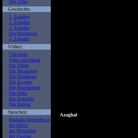
Der Atlas
Geschichte:
Warning
: Undefined var
1. Zeitalter
2. Zeitalter
/is/htdocs/wp111585
3. Zeitalter
Der Ringkrieg
portal.de/func.php
on l
4. Zeitalter
Völker:
Warning
: Undefined var
Übersicht
Valar und Maiar
/is/htdocs/wp111585
Die Elben
portal.de/func.php
on l
Die Menschen
Die Halblinge
Die Zwerge
Warning
: Undefined var
Die Baumhirten
Die Orks
/is/htdocs/wp111585
Die Drachen
Die Balrog
portal.de/func.php
on l
Sprachen:
Azaghal
Sindarin-Wörterbuch
FÃ¼rst der
Zwerge
von
Belegost
; ver
der Elben
ihm getÃ¶tet.
der Menschen
der Zwerge