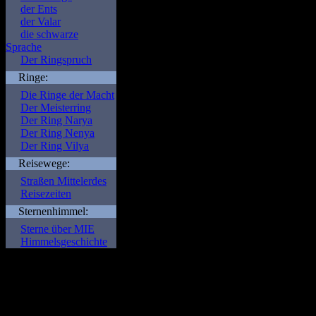
die
Elben
geschmiedet ha
der Ents
der Valar
Vergabe dieser
Ringe
an 
die schwarze
mit Hilfe seines Meister
Sprache
Der Ringspruch
knechten und Kontrolle
Ringe:
jedoch nur bei den
Mens
Die Ringe der Macht
die
Nazgul
, die 9
Ringge
Der Meisterring
Der Ring Narya
Letzte BÃ¼ndnis und de
Der Ring Nenya
Der Ring Vilya
Eine Ring in die Hand 
Reisewege:
Schicksalsberg
es zu ver
Straßen Mittelerdes
und noch bevor er ihm gÃ
Reisezeiten
Schicksal besiegelt und
Sternenhimmel:
Ãœberquerung des
Andu
Sterne über MIE
Himmelsgeschichte
Ring verloren. Jahre spÃ
Bett des
Anduin
. Sein V
durch Mord an sich und 
GeschÃ¶pf
Gollum
. Jah