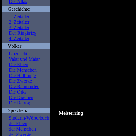
Der Atlas
Geschichte:
Warning
: Undefined var
1. Zeitalter
2. Zeitalter
/is/htdocs/wp111585
3. Zeitalter
Der Ringkrieg
portal.de/func.php
on l
4. Zeitalter
Völker:
Warning
: Undefined var
Übersicht
Valar und Maiar
/is/htdocs/wp111585
Die Elben
portal.de/func.php
on l
Die Menschen
Die Halblinge
Die Zwerge
Warning
: Undefined var
Die Baumhirten
Die Orks
/is/htdocs/wp111585
Die Drachen
Die Balrog
portal.de/func.php
on l
Sprachen:
Meisterring
Sindarin-Wörterbuch
Der Meisterring oder de
der Elben
Feuer des
Schicksalsber
der Menschen
der Zwerge