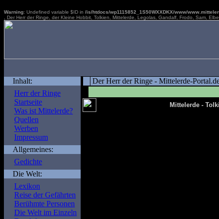
Warning
: Undefined variable $ID in
/is/htdocs/wp1115852_1S50WXXDKX/www/www.mittelerde
, Der Herr der Ringe, der Kleine Hobbit, Tolkien, Mittelerde, Legolas, Gandalf, Frodo, Sam, Elb
Inhalt:
Der Herr der Ringe - Mittelerde-Portal.d
Herr der Ringe
Startseite
Mittelerde - Tol
Was ist Mittelerde?
Quellen
Werben
Impressum
Allgemeines:
Warning
: Undefined variable $len in
/
Gedichte
portal.de/func.php
on line
197
Die Welt:
Lexikon
Warning
: Undefined var
Reise der Gefährten
/is/htdocs/wp111585
Berühmte Personen
Die Welt im Einzeln
portal.de/func.php
on l