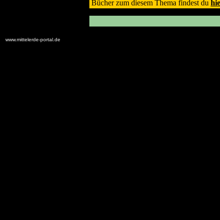
Bücher zum diesem Thema findest du
hi
www.mittelerde-portal.de