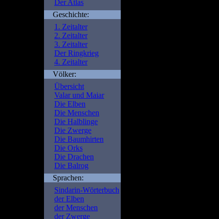
Der Atlas
Geschichte:
Fatal error
: Uncaught Err
1. Zeitalter
/is/htdocs/wp1115852_1
2. Zeitalter
portal.de/beschreibung.p
3. Zeitalter
/is/htdocs/wp1115852_1S
Der Ringkrieg
include() #1 {main} thro
4. Zeitalter
portal.de/beschreibung.
Völker:
Übersicht
Valar und Maiar
Die Elben
Die Menschen
Die Halblinge
Die Zwerge
Die Baumhirten
Die Orks
Die Drachen
Die Balrog
Sprachen:
Sindarin-Wörterbuch
der Elben
der Menschen
der Zwerge