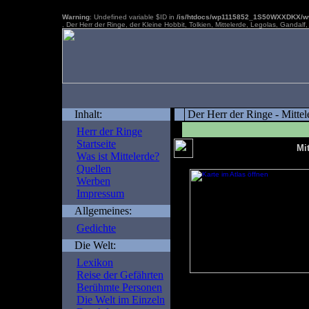
Warning
: Undefined variable $ID in
/is/htdocs/wp1115852_1S50WXXDKX/www
, Der Herr der Ringe, der Kleine Hobbit, Tolkien, Mittelerde, Legolas, Gandal
Inhalt:
Der Herr der Ringe - Mittel
Herr der Ringe
Startseite
Mit
Was ist Mittelerde?
Quellen
Werben
Impressum
Allgemeines:
Gedichte
Die Welt:
Lexikon
Reise der Gefährten
im Atlas zeigen
Berühmte Personen
Die Welt im Einzeln