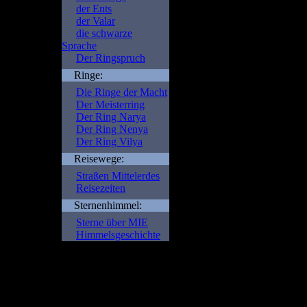
der Ents
der Valar
die schwarze
Sprache
Der Ringspruch
Ringe:
Die Ringe der Macht
Der Meisterring
Der Ring Narya
Der Ring Nenya
Der Ring Vilya
Reisewege:
Straßen Mittelerdes
Reisezeiten
Sternenhimmel:
Sterne über MIE
Himmelsgeschichte